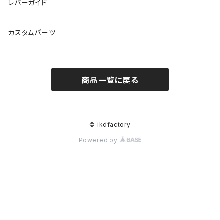
2台セット
ゲーミングデスク用品
レバーガイド
カスタムパーツ
商品一覧に戻る
© ikdfactory
Powered by