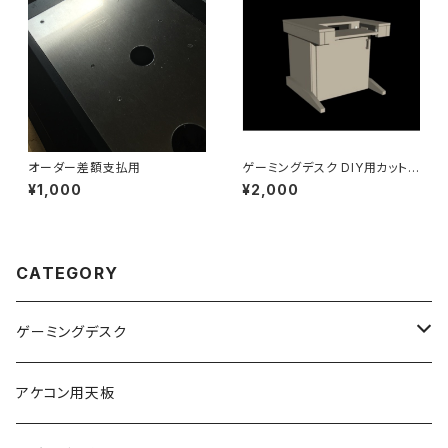
オーダー差額支払用
ゲーミングデスク DIY用カット
図面付き 組立説明書
¥1,000
¥2,000
CATEGORY
ゲーミングデスク
デスク本体
アケコン用天板